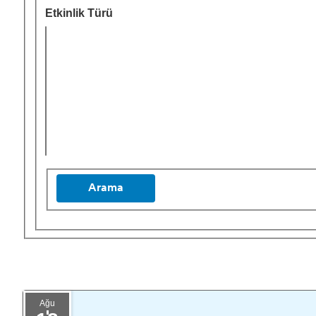
Etkinlik Türü
Arama
Ağu