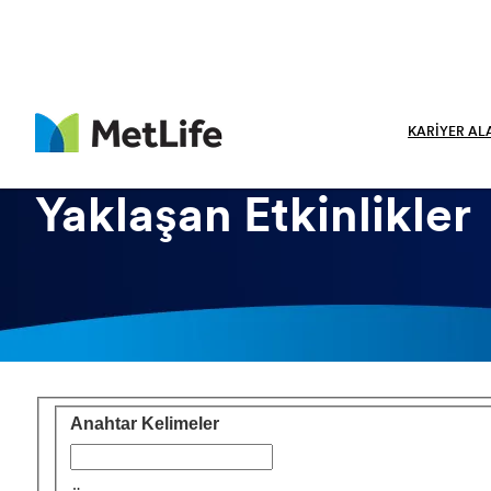
ğe atla:
KARIYER AL
Yaklaşan Etkinlikler
Yaklaşan Etkinlikleri Ara
Anahtar Kelimeler