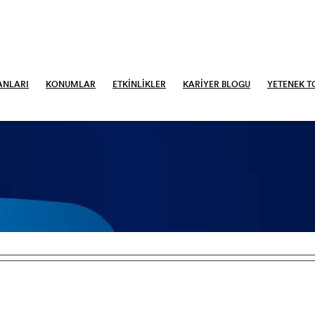
ANLARI
KONUMLAR
ETKİNLİKLER
KARIYER BLOGU
YETENEK T